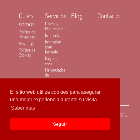
Quién
Servicios
Blog
Contacto
somos
Diseño y
Maquetación
Política de
Imprenta
Privacidad
Impresión
Aviso Legal
gran
Política de
formato
Cookies
Páginas
web
Manipulados
de
impresión
Instalaciones
de vinilo y
El sitio web utiliza cookies para asegurar
rotulación
una mejor experiencia durante su visita.
Saber más
Estudi Gràfic El Prat, S.L.
Av. Apel·les Mestres 40-42, 1a
planta - 08820 El Prat de Llobregat, BARCELONA |
Tel:
Seguir
933707579
|
Horario Laboral:
9:00 h. - 19:00 h.